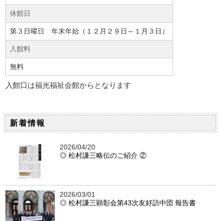
休館日
第３日曜日 年末年始（１２月２９日～１月３日）
入館料
無料
入館口は福光福祉会館からとなります
新着情報
2026/04/20
◎ 松村謙三略伝のご紹介 ②
2026/03/01
◎ 松村謙三顕彰会第43次友好訪中団 報告書