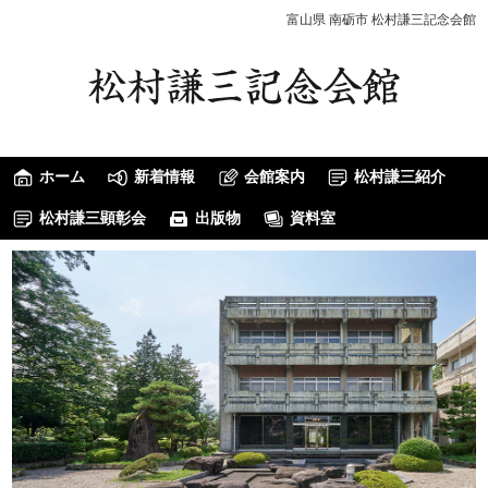
富山県 南砺市 松村謙三記念会館
ホーム
新着情報
会館案内
松村謙三紹介
松村謙三顕彰会
出版物
資料室